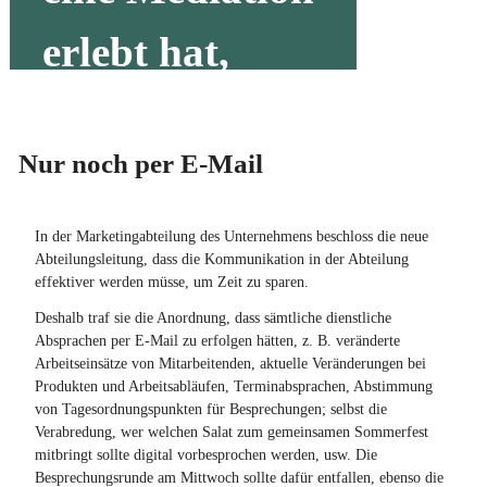
erlebt hat,
weiß ...
Nur noch per E-Mail
weiterlesen…
In der Marketingabteilung des Unternehmens beschloss die neue
Abteilungsleitung, dass die Kommunikation in der Abteilung
Mediation
effektiver werden müsse, um Zeit zu sparen.
Deshalb traf sie die Anordnung, dass sämtliche dienstliche
bedeutet nicht,
Absprachen per E-Mail zu erfolgen hätten, z. B. veränderte
Arbeitseinsätze von Mitarbeitenden, aktuelle Veränderungen bei
Produkten und Arbeitsabläufen, Terminabsprachen, Abstimmung
sich besser
von Tagesordnungspunkten für Besprechungen; selbst die
Verabredung, wer welchen Salat zum gemeinsamen Sommerfest
mitbringt sollte digital vorbesprochen werden, usw. Die
durchzusetzen,
Besprechungsrunde am Mittwoch sollte dafür entfallen, ebenso die