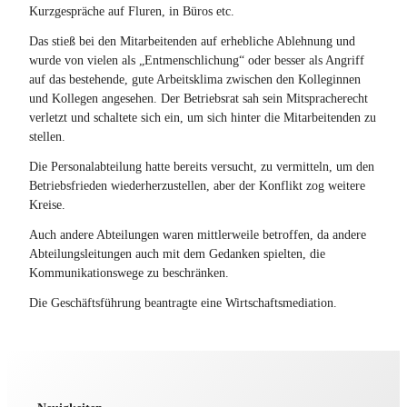
Kurzgespräche auf Fluren, in Büros etc.
sondern
Das stieß bei den Mitarbeitenden auf erhebliche Ablehnung und
wurde von vielen als „Entmenschlichung“ oder besser als Angriff
weiterlesen…
auf das bestehende, gute Arbeitsklima zwischen den Kolleginnen
und Kollegen angesehen. Der Betriebsrat sah sein Mitspracherecht
verletzt und schaltete sich ein, um sich hinter die Mitarbeitenden zu
stellen.
Image number 0
Mediations-
Die Personalabteilung hatte bereits versucht, zu vermitteln, um den
Konflikte gehören
Betriebsfrieden wiederherzustellen, aber der Konflikt zog weitere
zum Leben ...
Kreise.
Wer einmal eine
Anwendungsfelder:
Auch andere Abteilungen waren mittlerweile betroffen, da andere
Mediation erlebt
Abteilungsleitungen auch mit dem Gedanken spielten, die
hat, weiß ...
weiterlesen…
Kommunikationswege zu beschränken.
Mediation
bedeutet nicht, sich
Die Geschäftsführung beantragte eine Wirtschaftsmediation.
besser
durchzusetzen, sondern
Mediations-Anwendungsfelder:
Previous
Next